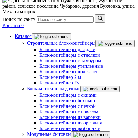
Калужская область, Жуковский
Евробытовки
Бытовки из бруса
Модульные дома быстровозводимые
район, сельское поселение Чубарово, деревня Бухловка, улица
Двухкомнатные хозблоки
Строительные бытовки распашонка
Механизаторов
Мобильные бани с душем
Евробытовки под ключ
Модульные дома из контейнеров
Поиск по сайту
Трехкомнатные хозблоки
Строительные бытовки 6x2.5
Корзина
0
Мобильные бани с террасой
Евробытовки для дачи
Модульные дома с коммуникациями
Хозблоки с душем и туалетом
Каталог
Мобильные бани с туалетом
Евробытовки для постоянного проживания
Модульные дома 6x6
Строительные блок-контейнеры
Хозблоки с террасой
Блок-контейнеры для дачи
Мобильные бани на колесах
Евробытовки 7м
Блок-контейнеры с отделкой
Модульные дома 6x8
Хозблоки с крыльцом
Блок-контейнеры с тамбуром
Мобильные бани 6х2.3
Блок-контейнеры утепленные
Евробытовки с душем
Блок-контейнеры под ключ
Хозблоки до 10 м²
Блок-контейнер 2 м
Евробытовки с душем и туалетом
Блок-контейнер 7м
Хозблоки до 150 000 р.
Блок-контейнеры дачные
Евробытовки из сэндвич-панелей
Блок-контейнеры с окнами
Блок-контейнеры без окон
Блок-контейнеры с печкой
Блок-контейнеры с навесом
Блок-контейнеры из вагонки
Блок-контейнеры из оргалита
Блок-контейнеры разборные
Модульные бытовки