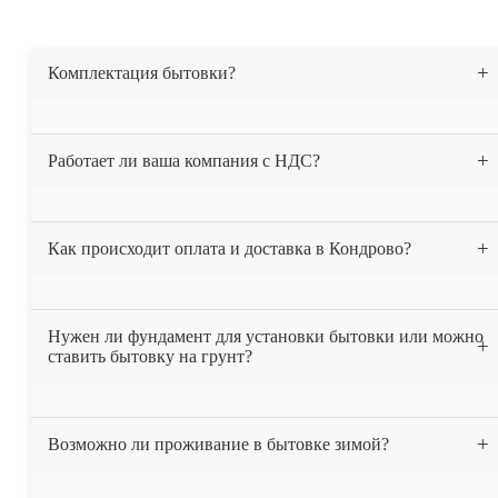
Комплектация бытовки?
Бытовка утеплена 50 мм. минеральной ватой, весь периметр
Работает ли ваша компания с НДС?
(пол, потолок, стены). На полу постелен линолеум. Проведена
электрика. В комплект входит 2-х ярусная кровать. При вашем
желании можем укомплектовать бытовку другой мебелью.
Да, мы работаем с НДС.
Как происходит оплата и доставка в Кондрово?
После получения вашей заявки, мы выставляем счёт и высылаем
Нужен ли фундамент для установки бытовки или можно
вам договор. После того как деньги поступают на наш счёт в
ставить бытовку на грунт?
течении одного дня привозим бытовку вам на ообъект.
Мы рекомендуем устанавливать бытовку на фундамент или на
Возможно ли проживание в бытовке зимой?
бетонные блоки. Также можно установить бытовку на ровную
заасфальтированную площадку. Устанавливать бытовку на грунт