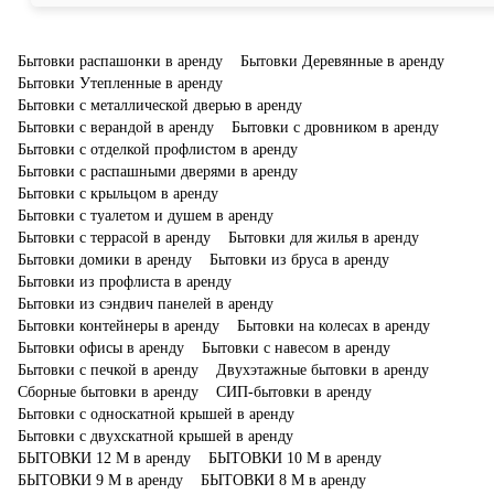
не рекомендуется, это может привести к коррозии дна бытовки.
Все бытовки, нашей компании, утеплены минеральной ватой
"Изовер", толщина утепления составляет 50 мм. Бытовки без
Бытовки распашонки в аренду
Бытовки Деревянные в аренду
труда выдерживают температуру до -15 С, однако при
Бытовки Утепленные в аренду
необходимости могут быть дополнительно утеплены.
Бытовки с металлической дверью в аренду
Бытовки с верандой в аренду
Бытовки с дровником в аренду
Бытовки с отделкой профлистом в аренду
Бытовки с распашными дверями в аренду
Бытовки с крыльцом в аренду
Бытовки с туалетом и душем в аренду
Бытовки с террасой в аренду
Бытовки для жилья в аренду
Бытовки домики в аренду
Бытовки из бруса в аренду
Бытовки из профлиста в аренду
Бытовки из сэндвич панелей в аренду
Бытовки контейнеры в аренду
Бытовки на колесах в аренду
Бытовки офисы в аренду
Бытовки с навесом в аренду
Бытовки с печкой в аренду
Двухэтажные бытовки в аренду
Сборные бытовки в аренду
СИП-бытовки в аренду
Бытовки с односкатной крышей в аренду
Бытовки с двухскатной крышей в аренду
БЫТОВКИ 12 М в аренду
БЫТОВКИ 10 М в аренду
БЫТОВКИ 9 М в аренду
БЫТОВКИ 8 М в аренду