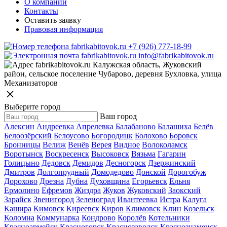
О компании
Контакты
Оставить заявку
Правовая информация
+7 (926) 777-18-99
info@fabrikabitovok.ru
Калужская область, Жуковский
район, сельское поселение Чубарово, деревня Бухловка, улица
Механизаторов
Выберите город
Ваш город
Алексин
Андреевка
Апрелевка
Балабаново
Балашиха
Белёв
Белоозёрский
Белоусово
Богородицк
Болохово
Боровск
Бронницы
Велиж
Венёв
Верея
Видное
Волоколамск
Воротынск
Воскресенск
Высоковск
Вязьма
Гагарин
Голицыно
Дедовск
Демидов
Десногорск
Дзержинский
Дмитров
Долгопрудный
Домодедово
Донской
Дорогобуж
Дорохово
Дрезна
Дубна
Духовщина
Егорьевск
Ельня
Ермолино
Ефремов
Жиздра
Жуков
Жуковский
Заокский
Зарайск
Звенигород
Зеленоград
Ивантеевка
Истра
Калуга
Кашира
Кимовск
Киреевск
Киров
Климовск
Клин
Козельск
Коломна
Коммунарка
Кондрово
Королёв
Котельники
Красноармейск
Красногорск
Краснозаводск
Краснознаменск