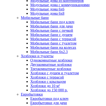
Модульные дома из контейнеров
Модульные дома с коммуникациями
Модульные дома 6x6
Модульные дома 6x8
Мобильные бани
Мобильные бани под ключ
Мобильные бани для дачи
Мобильные бани с печкой
Мобильные бани с душем
Строительные блок-контейнеры
Мобильные бани с террасой
Мобильные бани с туалетом
Блок-контейнеры для дачи
Мобильные бани на колесах
Блок-контейнеры дачные
Мобильные бани 6х2.3
Хозблоки и туалеты
Блок-контейнеры с отделкой
Однокомнатные хозблоки
Блок-контейнеры с окнами
Двухкомнатные хозблоки
Блок-контейнеры с тамбуром
Модульные бытовки
Трехкомнатные хозблоки
Хозблоки с душем и туалетом
Блок-контейнеры без окон
Блок-контейнеры утепленные
Хозблоки с террасой
Модульные бытовки металлические
Хозблоки с крыльцом
Блок-контейнеры с печкой
Сантехнические бытовки
Хозблоки до 10 м²
Блок-контейнеры под ключ
Модульные бытовки деревянные
Хозблоки до 150 000 р.
Блок-контейнеры с навесом
Евробытовки
Сантехнические блок-контейнеры
Блок-контейнер 2 м
Евробытовки под ключ
Модульные бытовки для дачи
Пост охраны
Евробытовки для дачи
Блок-контейнеры из вагонки
Блок-контейнеры с санузлом