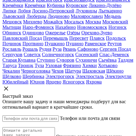
Кремёнки
Кремёнки
Кубинка
Куровское
Ликино-Дулёво
Липки
Лобня
Лосино-Петровский
Луховицы
Лыткарино
Львовский
Люберцы
Людиново
Малоярославец
Медынь
Мещовск
Михнево
Можайск
Мосальск
Москва
Московский
Мытищи
Наро-Фоминск
Нахабино
Новомосковск
Ногинск
Обнинск
Одинцово
Ожерелье
Озёры
Орехово-Зуево
Павловский Посад
Перемышль
Пересвет
Плавск
Подольск
Починок
Протвино
Пушкино
Пущино
Раменское
Реутов
Рославль
Рошаль
Рудня
Руза
Рязань
Сафоново
Сергиев Посад
Серпухов
Советск
Солнечногорск
Сосенский
Спас-Деменск
Старая Купавна
Ступино
Суворов
Сухиничи
Сычёвка
Талдом
Таруса
Троицк
Тула
Узловая
Фрязино
Химки
Хотьково
Чекалин
Черноголовка
Чехов
Шатура
Шаховская
Щёкино
Щёлково
Щербинка
Электрогорск
Электросталь
Электроугли
Юбилейный
Юхнов
Ярцево
Ясногорск
Яхрома
Быстрый заказ
Опишите вашу задачу и наши менеджеры подберут для вас
оптимальный вариант в кратчайшие сроки.
Телефон или почта для связи