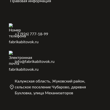
Блок-контейнеры под ключ
Правовая информация
+7 (926) 777-18-99
info@fabrikabitovok.ru
Калужская область, Жуковский район,
сельское поселение Чубарово, деревня
Бухловка, улица Механизаторов