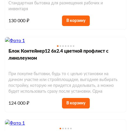
Стандартная бытовка для размещения рабочих и
инвентаря
130 000 ₽
В корзину
Блок Контейнер12 6х2.4 цветной профлист с
линолеумом
Строительные блок-контейнеры
При покупке бытовки, будь то с целью установки на
Блок-контейнеры для дачи
дачном участке или стройплощадке, выгоднее выбирать
Блок-контейнеры дачные
постройку, которую не придется доделывать, а можно
Блок-контейнеры с отделкой
будет использовать сразу после установки. Одна
Блок-контейнеры с окнами
Модульные бытовки
124 000 ₽
В корзину
Блок-контейнеры с тамбуром
Блок-контейнеры без окон
Модульные бытовки металлические
Сантехнические бытовки
Блок-контейнеры утепленные
Блок-контейнеры с печкой
Модульные бытовки деревянные
Сантехнические блок-контейнеры
Блок-контейнеры под ключ
Пост охраны