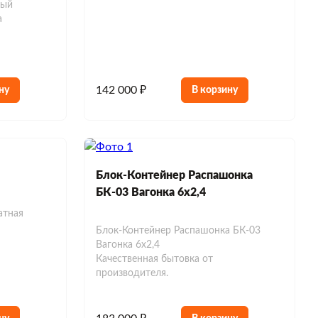
ный
а
142 000 ₽
ну
В корзину
Блок-Контейнер Распашонка
БК-03 Вагонка 6х2,4
атная
Блок-Контейнер Распашонка БК-03
Вагонка 6х2,4
Качественная бытовка от
производителя.