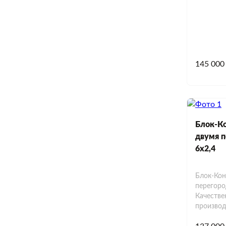
145 000
Блок-Ко
двумя 
6х2,4
Блок-Кон
перегоро
Качестве
производ