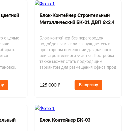
 цветной
Блок-Контейнер Строительный
м
Металлический БК-01 ДВП 6х2,4
то с целью
Блок-контейнер без перегородок
е или
подойдет вам, если вы нуждаетесь в
ыбирать
просторном помещении для дачного
ется
или строительного участка. Постройка
также может стать подходящим
тановки.
вариантом для размещения офиса прод
125 000 ₽
ну
В корзину
ельный
Блок Контейнер БК-03