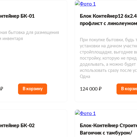
нтейнер БК-01
Блок Контейнер12 6х2.4
профлист с линолеумо
ная бытовка для размещения
и инвентаря
При покупке бытовки, будь 
установки на дачном участк
стройплощадке, выгоднее в
постройку, которую не прид
доделывать, а можно будет
использовать сразу после ус
Одна
 ₽
124 000 ₽
В корзину
В корзи
нтейнер БК-02
Блок-Контейнер Строит
Вагончик с тамбуром/