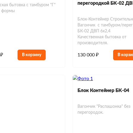
перегородкой БК-02 ДВ
ская бытовка с тамбуром "Г"
й формы
Блок-Контейнер Строитель
Вагончик с тамбуром/пере
БК-02 ДВП 6х2,4
Качественная бытовка от
производителя.
 ₽
130 000 ₽
В корзину
В корзи
Блок Контейнер БК-04
Вагончик "Распашонка" без
перегородок.