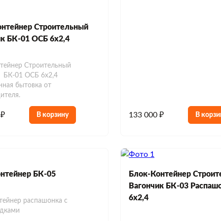
онтейнер Строительный
к БК-01 ОСБ 6х2,4
тейнер Строительный
 БК-01 ОСБ 6х2,4
нная бытовка от
ителя.
 ₽
133 000 ₽
В корзину
В корзи
нтейнер БК-05
Блок-Контейнер Строит
Вагончик БК-03 Распаш
6х2,4
тейнер распашонка с
одками