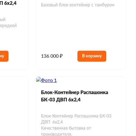
П 6х2,4
Базовый блок контейнер с тамбуром
ный
городкой
136 000 ₽
ну
В корзину
Блок-Контейнер Распашонка
БК-03 ДВП 6х2,4
Блок-Контейнер Распашонка БК-03
ДВП 6х2,4
Качественная бытовка от
производителя.