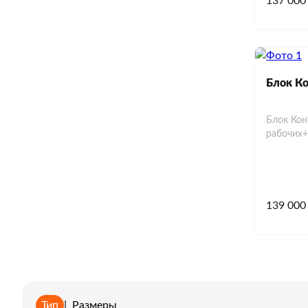
137 000
Блок Ко
Блок Кон
рабочих
139 000
Тип
|
Размеры