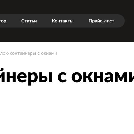
тор
Статьи
Контакты
Прайс-лист
лок-контейнеры с окнами
неры с окнам