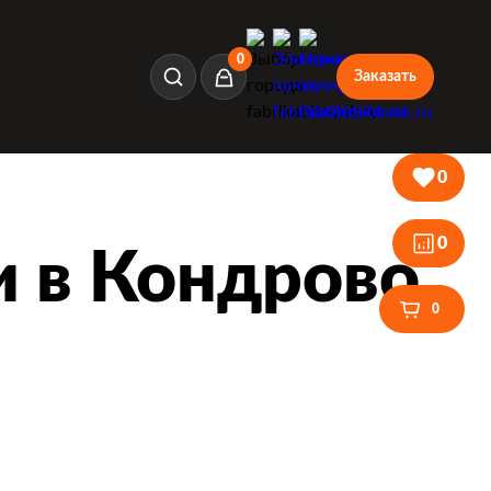
0
Заказать
Корзина
0
0
и в Кондрово
0