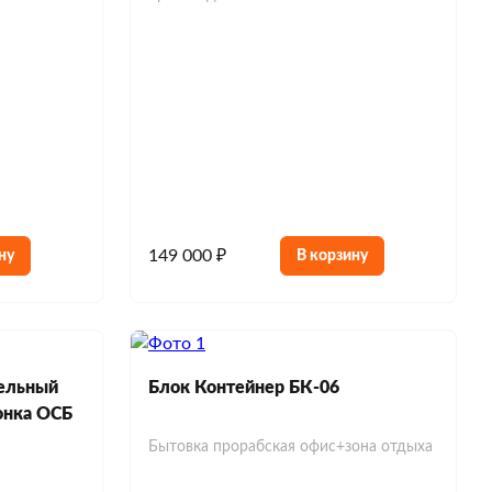
149 000 ₽
ну
В корзину
ельный
Блок Контейнер БК-06
онка ОСБ
Бытовка прорабская офис+зона отдыха