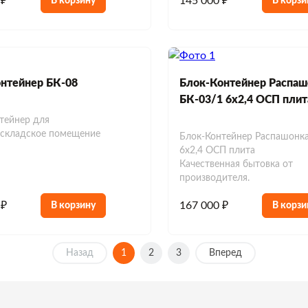
 ₽
145 000 ₽
В корзину
В корзи
нтейнер БК-08
Блок-Контейнер Распаш
БК-03/1 6х2,4 ОСП плит
тейнер для
+складское помещение
Блок-Контейнер Распашонк
6х2,4 ОСП плита
Качественная бытовка от
производителя.
 ₽
167 000 ₽
В корзину
В корзи
Назад
1
2
3
Вперед