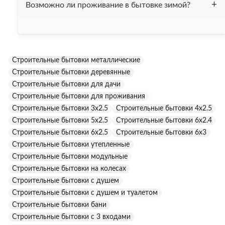
Возможно ли проживание в бытовке зимой?
или на бетонные блоки. Также можно установить бытовку
на ровную заасфальтированную площадку. Устанавливать
бытовку на грунт не рекомендуется, это может привести к
Все бытовки, нашей компании, утеплены минеральной
коррозии дна бытовки.
ватой "Изовер", толщина утепления составляет 50 мм.
Строительные бытовки металлические
Бытовки без труда выдерживают температуру до -15 С,
Строительные бытовки деревянные
однако при необходимости могут быть дополнительно
утеплены.
Строительные бытовки для дачи
Строительные бытовки для проживания
Строительные бытовки 3х2.5
Строительные бытовки 4х2.5
Строительные бытовки 5х2.5
Строительные бытовки 6х2.4
Строительные бытовки 6x2.5
Строительные бытовки 6х3
Строительные бытовки утепленные
Строительные бытовки модульные
Строительные бытовки на колесах
Строительные бытовки с душем
Строительные бытовки с душем и туалетом
Строительные бытовки бани
Строительные бытовки с 3 входами