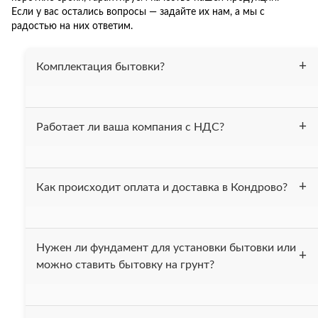
Если у вас остались вопросы — задайте их нам, а мы с
радостью на них ответим.
Комплектация бытовки?
Бытовка утеплена 50 мм. минеральной ватой, весь
Работает ли ваша компания с НДС?
периметр (пол, потолок, стены). На полу постелен
линолеум. Проведена электрика. В комплект входит 2-х
ярусная кровать. При вашем желании можем
Да, мы работаем с НДС.
укомплектовать бытовку другой мебелью.
Как происходит оплата и доставка в Кондрово?
После получения вашей заявки, мы выставляем счёт и
Нужен ли фундамент для установки бытовки или
высылаем вам договор. После того как деньги поступают
можно ставить бытовку на грунт?
на наш счёт в течении одного дня привозим бытовку вам
на ообъект.
Мы рекомендуем устанавливать бытовку на фундамент