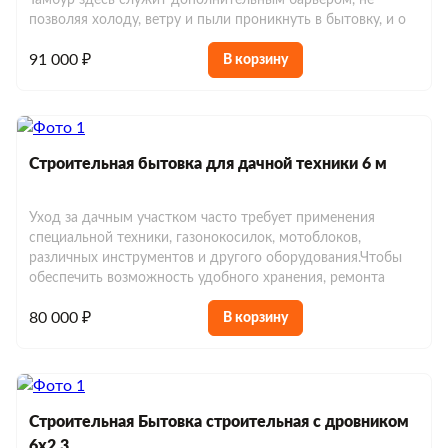
Мобильные бани 6х2.3
Тамбур здесь служит дополнительным барьером, не
Хозблоки до 10 м²
Евробытовки с душем и туалетом
позволяя холоду, ветру и пыли проникнуть в бытовку, и о
Хозблоки до 150 000 р.
91 000 ₽
В корзину
Евробытовки из сэндвич-панелей
Строительная бытовка для дачной техники 6 м
Уход за дачным участком часто требует применения
специальной техники, газонокосилок, мотоблоков,
различных инструментов и другого оборудования.Чтобы
обеспечить возможность удобного хранения, ремонта
80 000 ₽
В корзину
Строительная Бытовка строительная с дровником
6х2,3