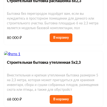
Строительная бытовка распашонка 6х2,3
Бытовка без перегородок подойдет вам, если вы
нуждаетесь в просторном помещении для дачного или
строительного участка. Бытовка площадью 6 на 2,3 метра
Строительные блок-контейнеры
является моделью базовой комплектации, пол
Блок-контейнеры для дачи
Блок-контейнеры дачные
80 000 ₽
В корзину
Блок-контейнеры с отделкой
Блок-контейнеры с окнами
Модульные бытовки
Блок-контейнеры с тамбуром
Блок-контейнеры без окон
Модульные бытовки металлические
Сантехнические бытовки
Блок-контейнеры утепленные
Строительная бытовка утепленная 5х2,3
Блок-контейнеры с печкой
Модульные бытовки деревянные
Сантехнические блок-контейнеры
Блок-контейнеры под ключ
Пост охраны
Блок-контейнеры с навесом
Вместительная и крепкая утепленная бытовка размером 5
Модульные бытовки для дачи
Блок-контейнеры с санузлом
на 2,3 метра, которая может пригодиться для хранения
КПП
Блок-контейнер 2 м
Блок-контейнеры из вагонки
инвентаря, сбора и сушки собранных плодов, размещения
Аренда блок-контейнеров
Модульные бытовки для проживания
Блок-контейнеры с душем
скота или птицы, а также для обустройст
Стандартные
Блок-контейнер 7м
Блок-контейнеры в аренду 2м
Блок-контейнеры из оргалита
Модульные бытовки утепленные
Дачные бытовки
68 000 ₽
Бытовки с туалетом и душем
В корзину
Проходная
Блок-контейнеры в аренду 3м
Блок-контейнеры разборные
Бытовки распашонки