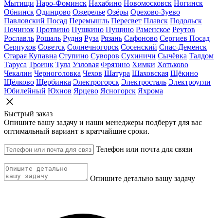
Мытищи
Наро-Фоминск
Нахабино
Новомосковск
Ногинск
Обнинск
Одинцово
Ожерелье
Озёры
Орехово-Зуево
Павловский Посад
Перемышль
Пересвет
Плавск
Подольск
Починок
Протвино
Пушкино
Пущино
Раменское
Реутов
Рославль
Рошаль
Рудня
Руза
Рязань
Сафоново
Сергиев Посад
Серпухов
Советск
Солнечногорск
Сосенский
Спас-Деменск
Старая Купавна
Ступино
Суворов
Сухиничи
Сычёвка
Талдом
Таруса
Троицк
Тула
Узловая
Фрязино
Химки
Хотьково
Чекалин
Черноголовка
Чехов
Шатура
Шаховская
Щёкино
Щёлково
Щербинка
Электрогорск
Электросталь
Электроугли
Юбилейный
Юхнов
Ярцево
Ясногорск
Яхрома
Быстрый заказ
Опишите вашу задачу и наши менеджеры подберут для вас
оптимальный вариант в кратчайшие сроки.
Телефон или почта для связи
Опишите детально вашу задачу