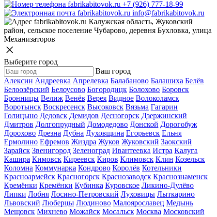
+7 (926) 777-18-99
info@fabrikabitovok.ru
Калужская область, Жуковский
район, сельское поселение Чубарово, деревня Бухловка, улица
Механизаторов
Выберите город
Ваш город
Алексин
Андреевка
Апрелевка
Балабаново
Балашиха
Белёв
Белоозёрский
Белоусово
Богородицк
Болохово
Боровск
Бронницы
Велиж
Венёв
Верея
Видное
Волоколамск
Воротынск
Воскресенск
Высоковск
Вязьма
Гагарин
Голицыно
Дедовск
Демидов
Десногорск
Дзержинский
Дмитров
Долгопрудный
Домодедово
Донской
Дорогобуж
Дорохово
Дрезна
Дубна
Духовщина
Егорьевск
Ельня
Ермолино
Ефремов
Жиздра
Жуков
Жуковский
Заокский
Зарайск
Звенигород
Зеленоград
Ивантеевка
Истра
Калуга
Кашира
Кимовск
Киреевск
Киров
Климовск
Клин
Козельск
Коломна
Коммунарка
Кондрово
Королёв
Котельники
Красноармейск
Красногорск
Краснозаводск
Краснознаменск
Кремёнки
Кремёнки
Кубинка
Куровское
Ликино-Дулёво
Липки
Лобня
Лосино-Петровский
Луховицы
Лыткарино
Львовский
Люберцы
Людиново
Малоярославец
Медынь
Мещовск
Михнево
Можайск
Мосальск
Москва
Московский